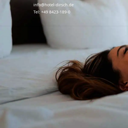
info@hotel-dirsch.de
Tel: +49 8423-189-0
HOTEL
WOHNEN
KU
Startseite
Zimmer & Suiten
Re
Hotelprospekt
Angebote
Fr
Anreise
Abe
Inklusivleistungen
Impressionen
Tischr
Appartementhaus
Gästestimmen
Bar 
Fragen &
Antworten
Newsletter
Kuli
Ka
Gutscheine