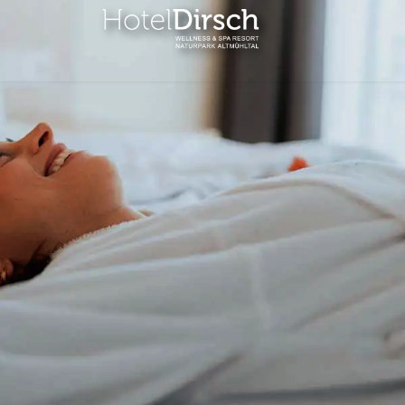
LINARIK
WELLNESS & SPA
AKTIVITÄT
staurant
1.800m²
Übersicht
Wellnessbereich
ühstück
Golfen
Anwendungen
ndessen
Wandern
Day Spa
Tagesgäste
eservierung
Radfahren
Gutscheine
& Lounges
Badeseen
narischer
Klettern
lender