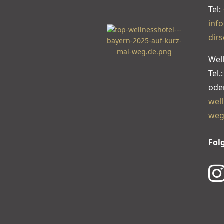
Tel:
inf
dirs
Wel
Tel.
ode
wel
weg
Fol