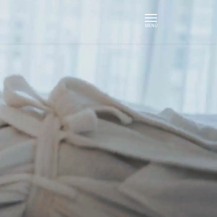
EN
TAGUNGEN
ÜBER UNS
Übersicht
Team
Tagungsmappe
Ausbildung
Tagungsräume
Karriere
Tagungspakete
Leitbild
Rahmenprogramm
Umweltpolitik
Anfrage
Kontakt