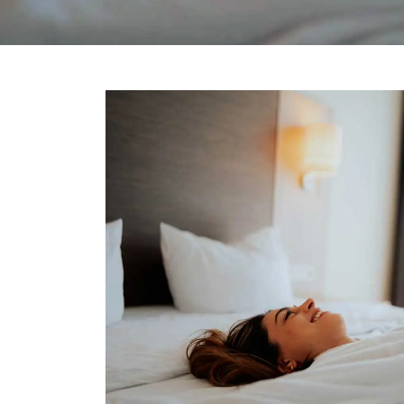
Downloads
Fragen &
Antworten
Gr
Kontakt
Fest
Buchen
Hotel-
Von
Bis