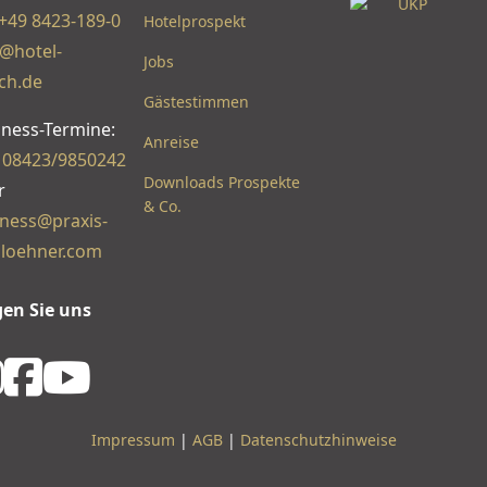
+49 8423-189-0
Hotelprospekt
o@hotel-
Jobs
ch.de
Gästestimmen
lness-Termine:
Anreise
:
08423/9850242
Downloads Prospekte
r
& Co.
lness@praxis-
loehner.com
gen Sie uns
INSTAGRAM
FACEBOOK
YOUTUBE
Impressum
|
AGB
|
Datenschutzhinweise