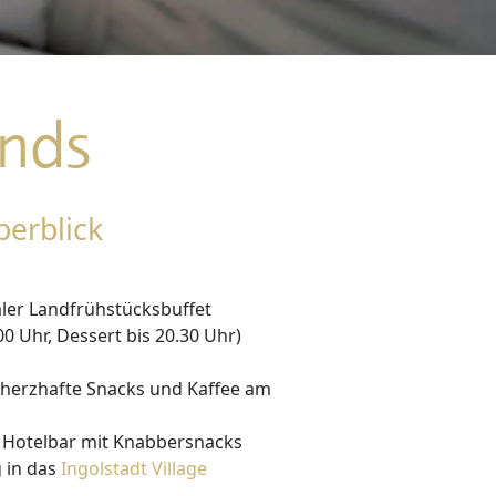
t
e
ends
berblick
ne
Tagungen
Online buchen & bis zu 25% sparen!
aler Landfrühstücksbuffet
0 Uhr, Dessert bis 20.30 Uhr)
 herzhafte Snacks und Kaffee am
r Hotelbar mit Knabbersnacks
 in das
Ingolstadt Village