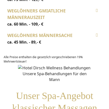
Tagungsmappe
WEGLÖHNERS GMIATLICHE
MÄNNERAUSZEIT
Tagungsräume
ca. 60 Min. - 109,- €
Tagungspakete
WEGLÖHNERS MÄNNERSACHE
ca. 45 Min. - 89,- €
Rahmenprogramm
Alle Preise enthalten die gesetzlich vorgeschriebenen 19%
Anfrage
Mehrwertsteuer!
ÜBER UNS
Team
Ausbildung
Unser Spa-Angebot
klassischer Massagen
Karriere