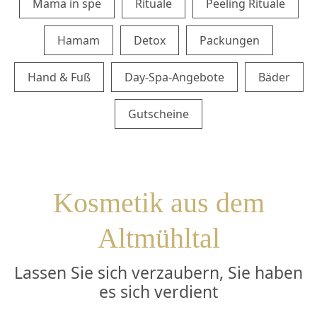
Mama in spe
Rituale
Peeling Rituale
Gutscheine
Hamam
Detox
Packungen
KULINARIK
Restaurant
Hand & Fuß
Day-Spa-Angebote
Bäder
Frühstück
Gutscheine
Abendessen
Tischreservierung
Kosmetik aus dem
Bar & Lounges
Altmühltal
Kulinarischer Kalender
Lassen Sie sich verzaubern, Sie haben
es sich verdient
Alm