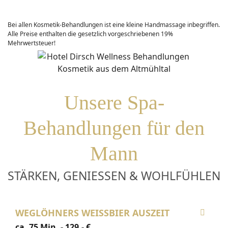
Golfen
Bei allen Kosmetik-Behandlungen ist eine kleine Handmassage inbegriffen.
Alle Preise enthalten die gesetzlich vorgeschriebenen 19%
Wandern
Mehrwertsteuer!
Radfahren
Badeseen
Unsere Spa-
Klettern
Behandlungen für den
Wassersport
Mann
STÄRKEN, GENIESSEN & WOHLFÜHLEN
Ausflugsziele
TAGUNGEN
WEGLÖHNERS WEISSBIER AUSZEIT
Übersicht
ca. 75 Min. - 129,- €