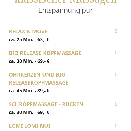
Entspannung pur
Leitbild
Umweltpolitik
RELAX & MOVE
ca. 25 Min. - 63,- €
Kontakt
BIO RELEASE KOPFMASSAGE
ca. 30 Min. - 69,- €
Buchen
Hotel-Kontakt
Wellness-Kontakt
OHRKERZEN UND BIO
Gutscheine
Tagungen
RELEASEKOPFMASSAGE
ca. 45 Min. - 89,- €
SCHRÖPFMASSAGE - RÜCKEN
ca. 30 Min. - 69,- €
LOMI LOMI NUI