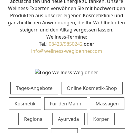
abzuschalten und neue Energie zu tanken. Unsere
Downloads
Wellness-Experten verwöhnen Sie mit hochwertigen
Produkten aus unserer eigenen Kosmetiklinie und
Fragen & Antworten
ganzheitlichen Anwendungen, die Ihr Wohlbefinden
steigern und den Alltag vergessen lassen.
Kontakt
Wellness-Termine:
Tel.:
08423/9850242
oder
WOHNEN
info@wellness-wegloehner.com
Zimmer & Suiten
Angebote
Tages-Angebote
Online Kosmetik-Shop
Inklusivleistungen
Kosmetik
Für den Mann
Massagen
Appartementhaus
Regional
Ayurveda
Körper
Fragen & Antworten