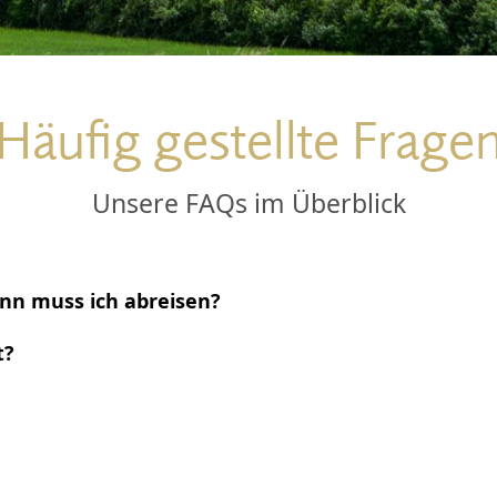
Wasserspor
Alm
Ausflugsziel
illhütte
Häufig gestellte Frage
e & Feiern
Unsere FAQs im Überblick
Kontakt
Wellness-Kontakt
Gutschei
nn muss ich abreisen?
Gäste
t?