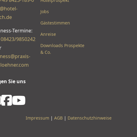
+49 8423-189-0
Hotelprospekt
o@hotel-
Jobs
ch.de
Gästestimmen
lness-Termine:
Anreise
:
08423/9850242
Downloads Prospekte
r
& Co.
lness@praxis-
loehner.com
gen Sie uns
INSTAGRAM
FACEBOOK
YOUTUBE
Impressum
|
AGB
|
Datenschutzhinweise