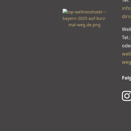
Tel:
inf
dirs
Wel
Tel.
ode
wel
weg
Fol