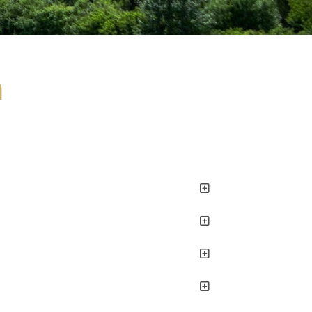
t
e
n
ne
Tagungen
Online buchen & bis zu 25% sparen!