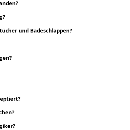
handen?
g?
dtücher und Badeschlappen?
ngen?
eptiert?
chen?
rgiker?