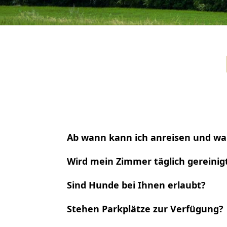
Downloads
Fragen &
Antworten
Gr
Kontakt
Fest
Buchen
Hotel-
Ab wann kann ich anreisen und wa
Von
Bis
Wird mein Zimmer täglich gereinig
Sind Hunde bei Ihnen erlaubt?
Stehen Parkplätze zur Verfügung?