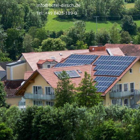
info@hotel-dirsch.de
Tel: +49 8423-189-0
HOTEL
WOHNEN
KU
Startseite
Zimmer & Suiten
Re
Hotelprospekt
Angebote
Fr
Anreise
Abe
Inklusivleistungen
Impressionen
Tischr
Appartementhaus
Gästestimmen
Bar 
Fragen &
Antworten
Newsletter
Kuli
Ka
Gutscheine