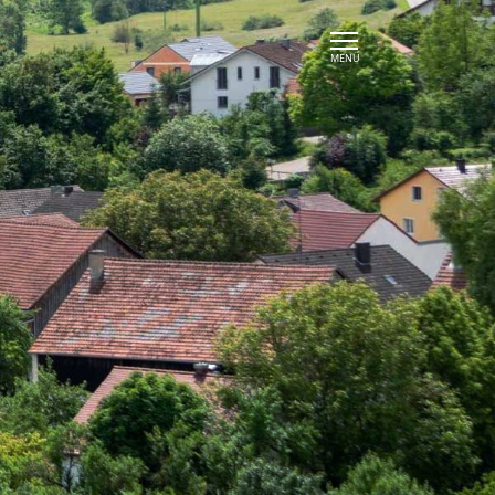
EN
TAGUNGEN
ÜBER UNS
Übersicht
Team
Tagungsmappe
Ausbildung
Tagungsräume
Karriere
Tagungspakete
Leitbild
Rahmenprogramm
Umweltpolitik
Anfrage
Kontakt