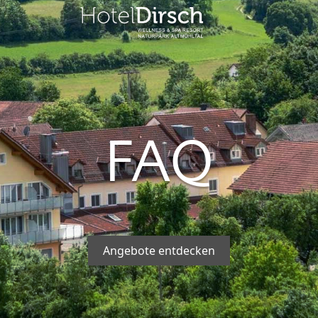
LINARIK
WELLNESS & SPA
AKTIVITÄT
staurant
1.800m²
Übersicht
Wellnessbereich
ühstück
Golfen
FAQ
Anwendungen
ndessen
Wandern
Day Spa
Tagesgäste
eservierung
Radfahren
Gutscheine
& Lounges
Badeseen
Angebote entdecken
narischer
Klettern
lender