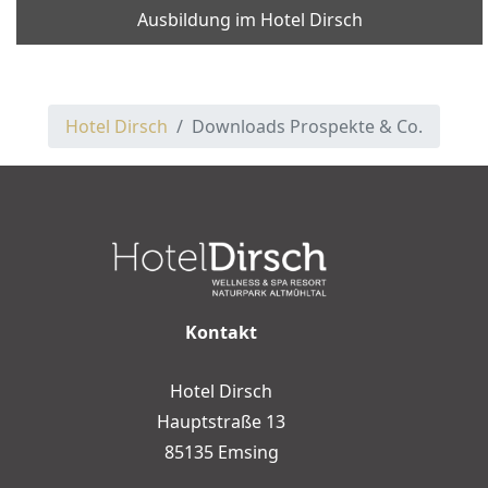
Ausbildung im Hotel Dirsch
Gutscheine
KULINARIK
Restaurant
Hotel Dirsch
Downloads Prospekte & Co.
Frühstück
Abendessen
Tischreservierung
Kontakt
Bar & Lounges
Hotel Dirsch
Kulinarischer Kalender
Hauptstraße 13
85135 Emsing
Alm