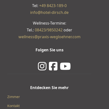
Tel:
+49 8423-189-0
Grillhütte
info@hotel-dirsch.de
Feste & Feiern
Wellness-Termine:
Tel.:
08423/9850242
oder
WELLNESS & SPA
wellness@praxis-wegloehner.com
1.800m² Wellnessbereich
Folgen Sie uns
Anwendungen
Day Spa Tagesgäste
INSTAGRAM
FACEBOOK
YOUTUBE
Gutscheine
Entdecken Sie mehr
AKTIVITÄTEN
Zimmer
Übersicht
Kontakt